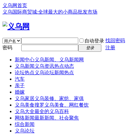
义乌网首页
义乌国际商贸城:全球最大的小商品批发市场
找回密码
自动登录
密码
注册
登录
新闻中心
义乌新闻、义乌新闻网
义乌新闻
义乌资讯热点动态
论坛热点
义乌论坛新闻热点
汽车
亲子
婚嫁
义乌家居
义乌装修、家纺、家俱
义乌美食
搜罗义乌美食、网红餐饮
义乌大全
最全的义乌百科
网络新闻
最新新闻、社会聚焦
综合新闻
义乌论坛