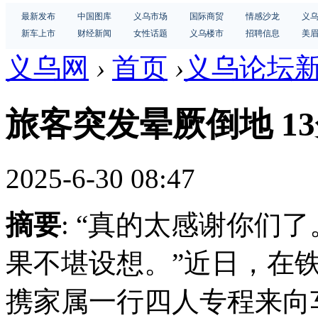
最新发布
中国图库
义乌市场
国际商贸
情感沙龙
义
新车上市
财经新闻
女性话题
义乌楼市
招聘信息
美
义乌网
›
首页
›
义乌论坛
旅客突发晕厥倒地 1
2025-6-30 08:47
摘要
: “真的太感谢你们
果不堪设想。”近日，在
携家属一行四人专程来向