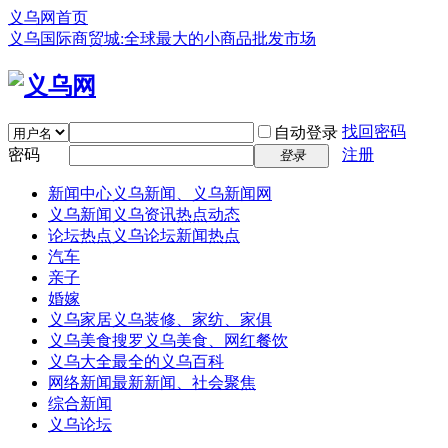
义乌网首页
义乌国际商贸城:全球最大的小商品批发市场
找回密码
自动登录
密码
注册
登录
新闻中心
义乌新闻、义乌新闻网
义乌新闻
义乌资讯热点动态
论坛热点
义乌论坛新闻热点
汽车
亲子
婚嫁
义乌家居
义乌装修、家纺、家俱
义乌美食
搜罗义乌美食、网红餐饮
义乌大全
最全的义乌百科
网络新闻
最新新闻、社会聚焦
综合新闻
义乌论坛