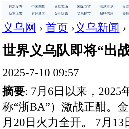
最新发布
中国图库
义乌市场
国际商贸
情感沙龙
义
新车上市
财经新闻
女性话题
义乌楼市
招聘信息
美
义乌网
›
首页
›
义乌新闻
›
世界义乌队即将“出战
2025-7-10 09:57
摘要
: 7月6日以来，20
称“浙BA”）激战正酣。
月20日火力全开。 7月1