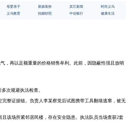
母婴亲子
新娘装扮
其它新闻
时尚义乌
义乌教育
拍婚纱照
中信银行
健康生活
灌燃气，再以足额重量的价格销售牟利。此前，因隐蔽性强且放哨
所多次规避执法检查。
定完整证据链。负责人李某察觉后试图携带工具翻墙逃窜，被无
而且该场所紧邻居民楼，存在安全隐患。执法队员当场查获2套