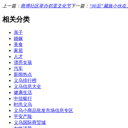
上一篇：
商博社区举办邻里文化节
下一篇：
“00后”藏族小伙在
相关分类
亲子
婚嫁
美食
家居
人才
漂亮女孩
汽车
新闻热点
义乌排行榜
义乌信息大全
健康生活
中信银行
时尚义乌
义乌小商品批发市场信息专区
平安产险
义乌国际商贸城