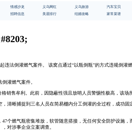
情感沙龙
义乌网红
义乌旅游
汽车宝贝
招聘信息
美眉排行
结婚攻略
家常菜谱
203;
一起违法倒灌燃气案件。 该窝点通过“以瓶倒瓶”的方式违规倒
法倒灌燃气案件。
的价格销售牟利。此前，因隐蔽性强且放哨人员警惕性极高，该场
空，清晰捕捉到三名人员在简易棚内分工倒灌的全过程，成功固
47个燃气瓶密集堆放，软管随意搭接，无任何安全防护设施，
》，对涉事企业立案调查。