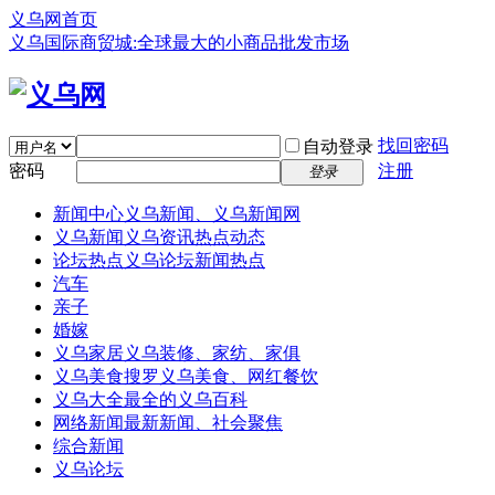
义乌网首页
义乌国际商贸城:全球最大的小商品批发市场
找回密码
自动登录
密码
注册
登录
新闻中心
义乌新闻、义乌新闻网
义乌新闻
义乌资讯热点动态
论坛热点
义乌论坛新闻热点
汽车
亲子
婚嫁
义乌家居
义乌装修、家纺、家俱
义乌美食
搜罗义乌美食、网红餐饮
义乌大全
最全的义乌百科
网络新闻
最新新闻、社会聚焦
综合新闻
义乌论坛