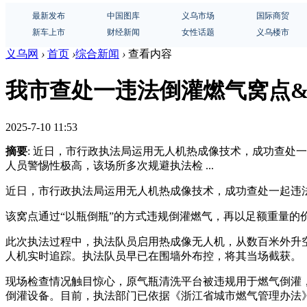
最新发布
中国图库
义乌市场
国际商贸
新车上市
财经新闻
女性话题
义乌楼市
义乌网
›
首页
›
综合新闻
›
查看内容
我市查处一违法倒灌燃气窝点&#8
2025-7-10 11:53
摘要
: 近日，市行政执法局运用无人机热成像技术，成功查处
人员警惕性极高，该场所多次规避执法检 ...
近日，市行政执法局运用无人机热成像技术，成功查处一起违
该窝点通过“以瓶倒瓶”的方式违规倒灌燃气，再以足额重量
此次执法过程中，执法队员启用热成像无人机，从数百米外升
人机实时追踪。执法队员早已在围墙外布控，将其当场截获。
现场检查情况触目惊心，原气瓶清洗平台被违规用于燃气倒灌，
倒灌设备。目前，执法部门已依据《浙江省城市燃气管理办法