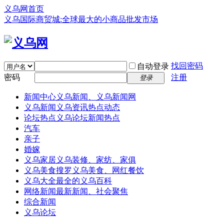
义乌网首页
义乌国际商贸城:全球最大的小商品批发市场
找回密码
自动登录
密码
注册
登录
新闻中心
义乌新闻、义乌新闻网
义乌新闻
义乌资讯热点动态
论坛热点
义乌论坛新闻热点
汽车
亲子
婚嫁
义乌家居
义乌装修、家纺、家俱
义乌美食
搜罗义乌美食、网红餐饮
义乌大全
最全的义乌百科
网络新闻
最新新闻、社会聚焦
综合新闻
义乌论坛