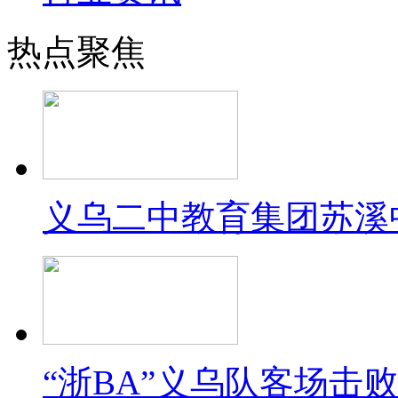
热点聚焦
义乌二中教育集团苏溪
“浙BA”义乌队客场击