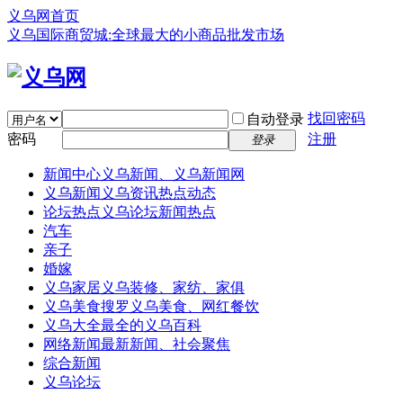
义乌网首页
义乌国际商贸城:全球最大的小商品批发市场
找回密码
自动登录
密码
注册
登录
新闻中心
义乌新闻、义乌新闻网
义乌新闻
义乌资讯热点动态
论坛热点
义乌论坛新闻热点
汽车
亲子
婚嫁
义乌家居
义乌装修、家纺、家俱
义乌美食
搜罗义乌美食、网红餐饮
义乌大全
最全的义乌百科
网络新闻
最新新闻、社会聚焦
综合新闻
义乌论坛