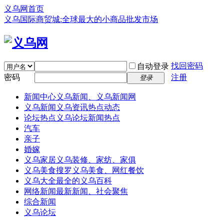
义乌网首页
义乌国际商贸城:全球最大的小商品批发市场
找回密码
自动登录
密码
注册
登录
新闻中心
义乌新闻、义乌新闻网
义乌新闻
义乌资讯热点动态
论坛热点
义乌论坛新闻热点
汽车
亲子
婚嫁
义乌家居
义乌装修、家纺、家俱
义乌美食
搜罗义乌美食、网红餐饮
义乌大全
最全的义乌百科
网络新闻
最新新闻、社会聚焦
综合新闻
义乌论坛