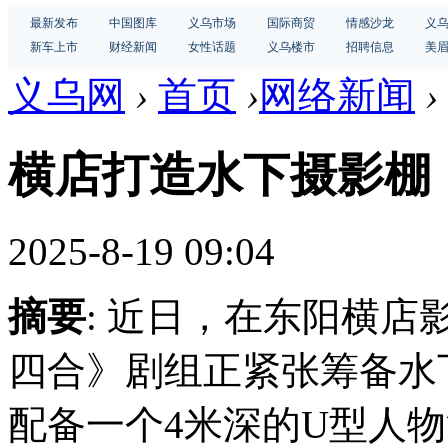
最新发布
中国图库
义乌市场
国际商贸
情感沙龙
义
新车上市
财经新闻
女性话题
义乌楼市
招聘信息
美
义乌网
›
首页
›
网络新闻
›
横店打造水下摄影棚
2025-8-19 09:04
摘要
: 近日，在东阳横
四合》剧组正紧张筹备水
配备一个4米深的U型人物