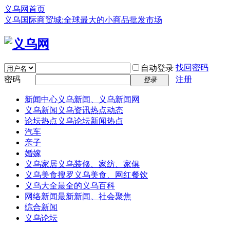
义乌网首页
义乌国际商贸城:全球最大的小商品批发市场
找回密码
自动登录
密码
注册
登录
新闻中心
义乌新闻、义乌新闻网
义乌新闻
义乌资讯热点动态
论坛热点
义乌论坛新闻热点
汽车
亲子
婚嫁
义乌家居
义乌装修、家纺、家俱
义乌美食
搜罗义乌美食、网红餐饮
义乌大全
最全的义乌百科
网络新闻
最新新闻、社会聚焦
综合新闻
义乌论坛