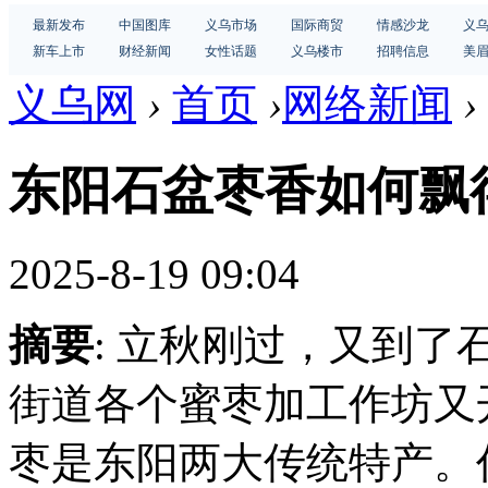
最新发布
中国图库
义乌市场
国际商贸
情感沙龙
义
新车上市
财经新闻
女性话题
义乌楼市
招聘信息
美
义乌网
›
首页
›
网络新闻
›
东阳石盆枣香如何飘
2025-8-19 09:04
摘要
: 立秋刚过，又到
街道各个蜜枣加工作坊又
枣是东阳两大传统特产。