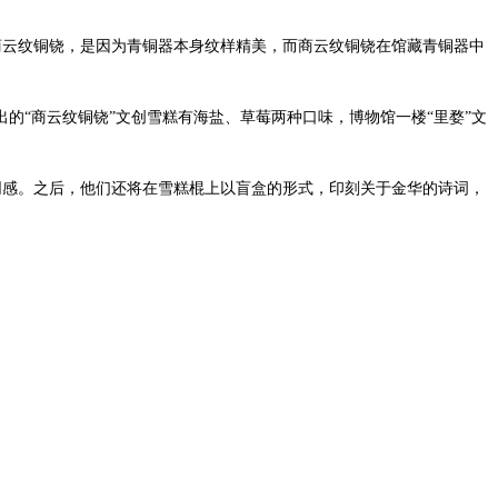
商云纹铜铙，是因为青铜器本身纹样精美，而商云纹铜铙在馆藏青铜器中
的“商云纹铜铙”文创雪糕有海盐、草莓两种口味，博物馆一楼“里婺”文
认同感。之后，他们还将在雪糕棍上以盲盒的形式，印刻关于金华的诗词，