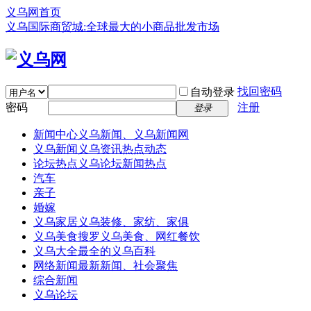
义乌网首页
义乌国际商贸城:全球最大的小商品批发市场
找回密码
自动登录
密码
注册
登录
新闻中心
义乌新闻、义乌新闻网
义乌新闻
义乌资讯热点动态
论坛热点
义乌论坛新闻热点
汽车
亲子
婚嫁
义乌家居
义乌装修、家纺、家俱
义乌美食
搜罗义乌美食、网红餐饮
义乌大全
最全的义乌百科
网络新闻
最新新闻、社会聚焦
综合新闻
义乌论坛