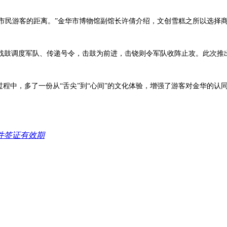
与市民游客的距离。”金华市博物馆副馆长许倩介绍，文创雪糕之所以选择
鼓调度军队、传递号令，击鼓为前进，击铙则令军队收阵止攻。此次推出
过程中，多了一份从“舌尖”到“心间”的文化体验，增强了游客对金华的
件签证有效期