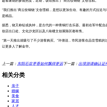
趁着暑期的参观热度，近期，该馆推出了“商云纹铜铙”文创雪糕。
“我们推出‘商云纹铜铙’文创雪糕，是想以更加生动、有趣的方式拉近
是精品。
据悉，铙又称钲或执钟，是古代的一种青铜打击乐器。最初在军中配合战
创店出口处、文化沙龙区以及八咏楼文创展陈区都有售。
“第一天推出就吸引了不少游客购买。”许倩说，市民游客在品尝雪糕的
让更多人了解金华。
上一篇：
东阳石盆枣香如何飘得更远
下一篇：
出境游请确认证
相关分类
亲子
婚嫁
美食
家居
人才