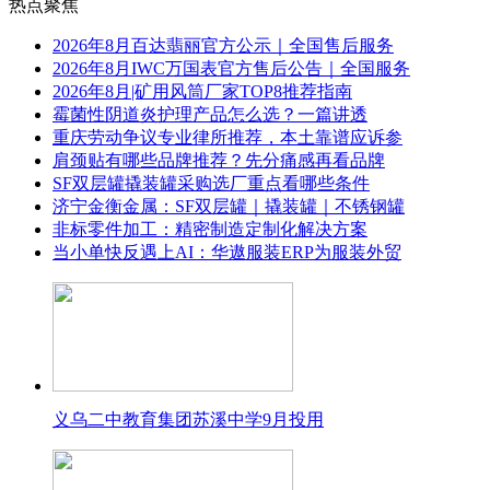
热点聚焦
2026年8月百达翡丽官方公示｜全国售后服务
2026年8月IWC万国表官方售后公告｜全国服务
2026年8月|矿用风筒厂家TOP8推荐指南
霉菌性阴道炎护理产品怎么选？一篇讲透
重庆劳动争议专业律所推荐，本土靠谱应诉参
肩颈贴有哪些品牌推荐？先分痛感再看品牌
SF双层罐撬装罐采购选厂重点看哪些条件
济宁金衡金属：SF双层罐｜撬装罐｜不锈钢罐
非标零件加工：精密制造定制化解决方案
当小单快反遇上AI：华遨服装ERP为服装外贸
义乌二中教育集团苏溪中学9月投用