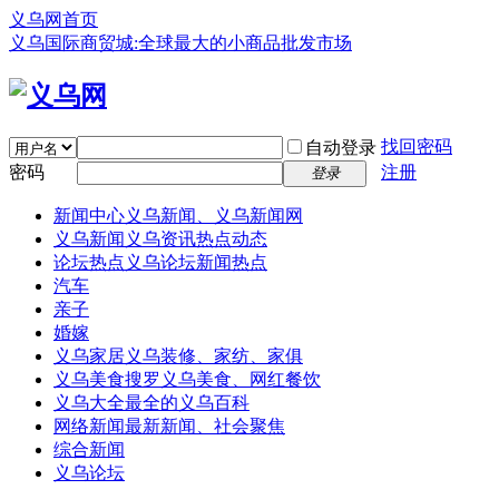
义乌网首页
义乌国际商贸城:全球最大的小商品批发市场
找回密码
自动登录
密码
注册
登录
新闻中心
义乌新闻、义乌新闻网
义乌新闻
义乌资讯热点动态
论坛热点
义乌论坛新闻热点
汽车
亲子
婚嫁
义乌家居
义乌装修、家纺、家俱
义乌美食
搜罗义乌美食、网红餐饮
义乌大全
最全的义乌百科
网络新闻
最新新闻、社会聚焦
综合新闻
义乌论坛