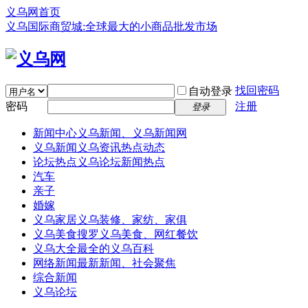
义乌网首页
义乌国际商贸城:全球最大的小商品批发市场
找回密码
自动登录
密码
注册
登录
新闻中心
义乌新闻、义乌新闻网
义乌新闻
义乌资讯热点动态
论坛热点
义乌论坛新闻热点
汽车
亲子
婚嫁
义乌家居
义乌装修、家纺、家俱
义乌美食
搜罗义乌美食、网红餐饮
义乌大全
最全的义乌百科
网络新闻
最新新闻、社会聚焦
综合新闻
义乌论坛