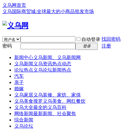
义乌网首页
义乌国际商贸城:全球最大的小商品批发市场
找回密码
自动登录
密码
注册
登录
新闻中心
义乌新闻、义乌新闻网
义乌新闻
义乌资讯热点动态
论坛热点
义乌论坛新闻热点
汽车
亲子
婚嫁
义乌家居
义乌装修、家纺、家俱
义乌美食
搜罗义乌美食、网红餐饮
义乌大全
最全的义乌百科
网络新闻
最新新闻、社会聚焦
综合新闻
义乌论坛