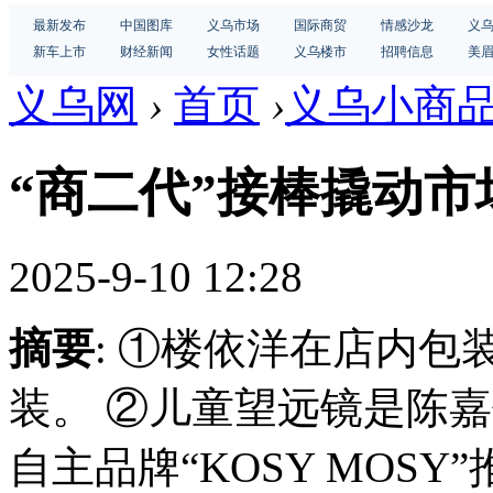
最新发布
中国图库
义乌市场
国际商贸
情感沙龙
义
新车上市
财经新闻
女性话题
义乌楼市
招聘信息
美
义乌网
›
首页
›
义乌小商
“商二代”接棒撬动市
2025-9-10 12:28
摘要
: ①楼依洋在店内
装。 ②儿童望远镜是陈
自主品牌“KOSY MOS