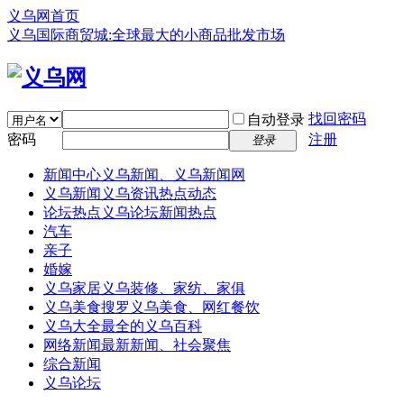
义乌网首页
义乌国际商贸城:全球最大的小商品批发市场
找回密码
自动登录
密码
注册
登录
新闻中心
义乌新闻、义乌新闻网
义乌新闻
义乌资讯热点动态
论坛热点
义乌论坛新闻热点
汽车
亲子
婚嫁
义乌家居
义乌装修、家纺、家俱
义乌美食
搜罗义乌美食、网红餐饮
义乌大全
最全的义乌百科
网络新闻
最新新闻、社会聚焦
综合新闻
义乌论坛