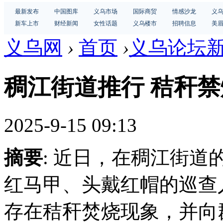
最新发布
中国图库
义乌市场
国际商贸
情感沙龙
义
新车上市
财经新闻
女性话题
义乌楼市
招聘信息
美
义乌网
›
首页
›
义乌论坛
稠江街道推行 秸秆
2025-9-15 09:13
摘要
: 近日，在稠江街
红马甲、头戴红帽的巡查
存在秸秆焚烧现象，并向