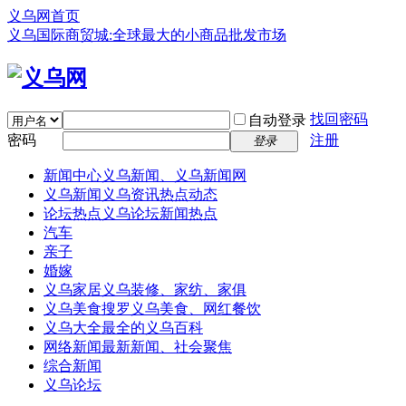
义乌网首页
义乌国际商贸城:全球最大的小商品批发市场
找回密码
自动登录
密码
注册
登录
新闻中心
义乌新闻、义乌新闻网
义乌新闻
义乌资讯热点动态
论坛热点
义乌论坛新闻热点
汽车
亲子
婚嫁
义乌家居
义乌装修、家纺、家俱
义乌美食
搜罗义乌美食、网红餐饮
义乌大全
最全的义乌百科
网络新闻
最新新闻、社会聚焦
综合新闻
义乌论坛