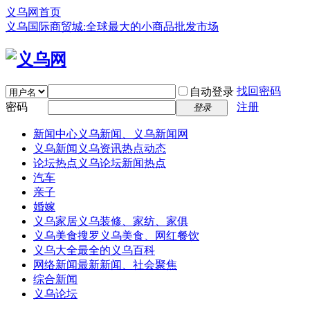
义乌网首页
义乌国际商贸城:全球最大的小商品批发市场
找回密码
自动登录
密码
注册
登录
新闻中心
义乌新闻、义乌新闻网
义乌新闻
义乌资讯热点动态
论坛热点
义乌论坛新闻热点
汽车
亲子
婚嫁
义乌家居
义乌装修、家纺、家俱
义乌美食
搜罗义乌美食、网红餐饮
义乌大全
最全的义乌百科
网络新闻
最新新闻、社会聚焦
综合新闻
义乌论坛