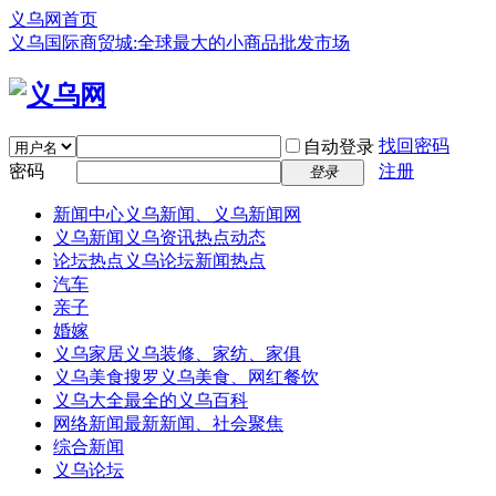
义乌网首页
义乌国际商贸城:全球最大的小商品批发市场
找回密码
自动登录
密码
注册
登录
新闻中心
义乌新闻、义乌新闻网
义乌新闻
义乌资讯热点动态
论坛热点
义乌论坛新闻热点
汽车
亲子
婚嫁
义乌家居
义乌装修、家纺、家俱
义乌美食
搜罗义乌美食、网红餐饮
义乌大全
最全的义乌百科
网络新闻
最新新闻、社会聚焦
综合新闻
义乌论坛