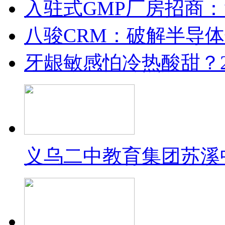
入驻式GMP厂房招商
八骏CRM：破解半导
牙龈敏感怕冷热酸甜？2
义乌二中教育集团苏溪