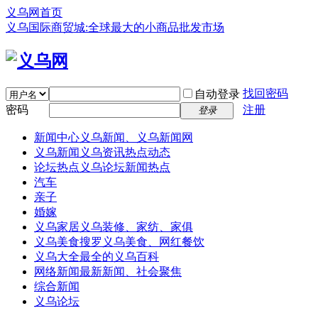
义乌网首页
义乌国际商贸城:全球最大的小商品批发市场
找回密码
自动登录
密码
注册
登录
新闻中心
义乌新闻、义乌新闻网
义乌新闻
义乌资讯热点动态
论坛热点
义乌论坛新闻热点
汽车
亲子
婚嫁
义乌家居
义乌装修、家纺、家俱
义乌美食
搜罗义乌美食、网红餐饮
义乌大全
最全的义乌百科
网络新闻
最新新闻、社会聚焦
综合新闻
义乌论坛