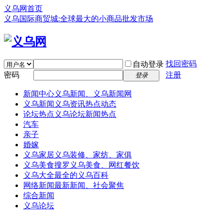
义乌网首页
义乌国际商贸城:全球最大的小商品批发市场
找回密码
自动登录
密码
注册
登录
新闻中心
义乌新闻、义乌新闻网
义乌新闻
义乌资讯热点动态
论坛热点
义乌论坛新闻热点
汽车
亲子
婚嫁
义乌家居
义乌装修、家纺、家俱
义乌美食
搜罗义乌美食、网红餐饮
义乌大全
最全的义乌百科
网络新闻
最新新闻、社会聚焦
综合新闻
义乌论坛