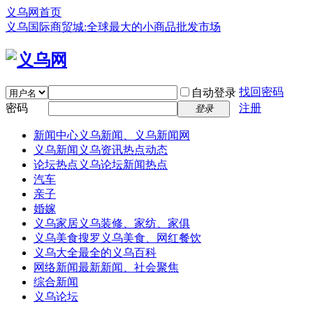
义乌网首页
义乌国际商贸城:全球最大的小商品批发市场
找回密码
自动登录
密码
注册
登录
新闻中心
义乌新闻、义乌新闻网
义乌新闻
义乌资讯热点动态
论坛热点
义乌论坛新闻热点
汽车
亲子
婚嫁
义乌家居
义乌装修、家纺、家俱
义乌美食
搜罗义乌美食、网红餐饮
义乌大全
最全的义乌百科
网络新闻
最新新闻、社会聚焦
综合新闻
义乌论坛