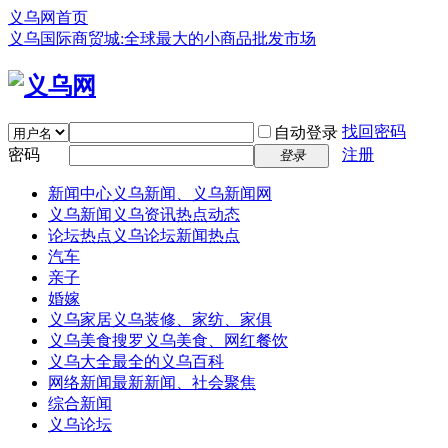
义乌网首页
义乌国际商贸城:全球最大的小商品批发市场
找回密码
自动登录
密码
注册
登录
新闻中心
义乌新闻、义乌新闻网
义乌新闻
义乌资讯热点动态
论坛热点
义乌论坛新闻热点
汽车
亲子
婚嫁
义乌家居
义乌装修、家纺、家俱
义乌美食
搜罗义乌美食、网红餐饮
义乌大全
最全的义乌百科
网络新闻
最新新闻、社会聚焦
综合新闻
义乌论坛