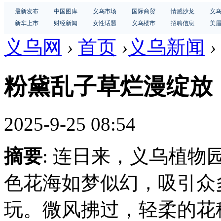
最新发布
中国图库
义乌市场
国际商贸
情感沙龙
义
新车上市
财经新闻
女性话题
义乌楼市
招聘信息
美
义乌网
›
首页
›
义乌新闻
›
粉黛乱子草烂漫绽放
2025-9-25 08:54
摘要
: 连日来，义乌植
色花海如梦似幻，吸引众
玩。微风拂过，轻柔的花