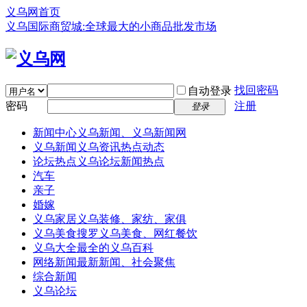
义乌网首页
义乌国际商贸城:全球最大的小商品批发市场
找回密码
自动登录
密码
注册
登录
新闻中心
义乌新闻、义乌新闻网
义乌新闻
义乌资讯热点动态
论坛热点
义乌论坛新闻热点
汽车
亲子
婚嫁
义乌家居
义乌装修、家纺、家俱
义乌美食
搜罗义乌美食、网红餐饮
义乌大全
最全的义乌百科
网络新闻
最新新闻、社会聚焦
综合新闻
义乌论坛