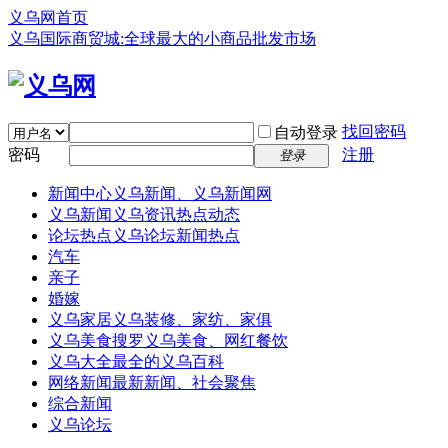
义乌网首页
义乌国际商贸城:全球最大的小商品批发市场
找回密码
自动登录
密码
注册
登录
新闻中心
义乌新闻、义乌新闻网
义乌新闻
义乌资讯热点动态
论坛热点
义乌论坛新闻热点
汽车
亲子
婚嫁
义乌家居
义乌装修、家纺、家俱
义乌美食
搜罗义乌美食、网红餐饮
义乌大全
最全的义乌百科
网络新闻
最新新闻、社会聚焦
综合新闻
义乌论坛