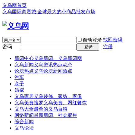
义乌网首页
义乌国际商贸城:全球最大的小商品批发市场
找回密码
自动登录
密码
注册
登录
新闻中心
义乌新闻、义乌新闻网
义乌新闻
义乌资讯热点动态
论坛热点
义乌论坛新闻热点
汽车
亲子
婚嫁
义乌家居
义乌装修、家纺、家俱
义乌美食
搜罗义乌美食、网红餐饮
义乌大全
最全的义乌百科
网络新闻
最新新闻、社会聚焦
综合新闻
义乌论坛