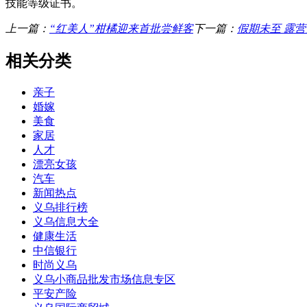
技能等级证书。
上一篇：
“红美人”柑橘迎来首批尝鲜客
下一篇：
假期未至 露营
相关分类
亲子
婚嫁
美食
家居
人才
漂亮女孩
汽车
新闻热点
义乌排行榜
义乌信息大全
健康生活
中信银行
时尚义乌
义乌小商品批发市场信息专区
平安产险