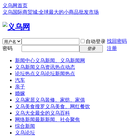
义乌网首页
义乌国际商贸城:全球最大的小商品批发市场
找回密码
自动登录
密码
注册
登录
新闻中心
义乌新闻、义乌新闻网
义乌新闻
义乌资讯热点动态
论坛热点
义乌论坛新闻热点
汽车
亲子
婚嫁
义乌家居
义乌装修、家纺、家俱
义乌美食
搜罗义乌美食、网红餐饮
义乌大全
最全的义乌百科
网络新闻
最新新闻、社会聚焦
综合新闻
义乌论坛