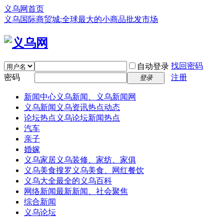
义乌网首页
义乌国际商贸城:全球最大的小商品批发市场
找回密码
自动登录
密码
注册
登录
新闻中心
义乌新闻、义乌新闻网
义乌新闻
义乌资讯热点动态
论坛热点
义乌论坛新闻热点
汽车
亲子
婚嫁
义乌家居
义乌装修、家纺、家俱
义乌美食
搜罗义乌美食、网红餐饮
义乌大全
最全的义乌百科
网络新闻
最新新闻、社会聚焦
综合新闻
义乌论坛