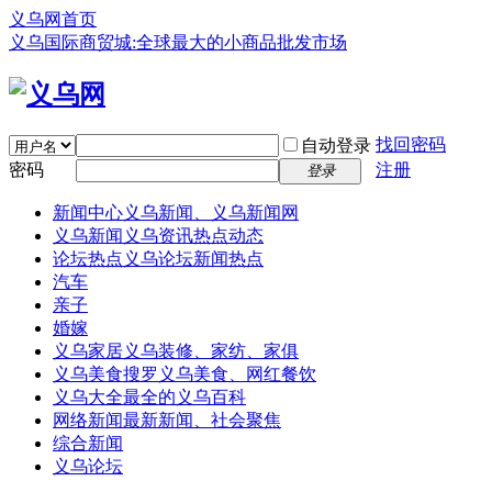
义乌网首页
义乌国际商贸城:全球最大的小商品批发市场
找回密码
自动登录
密码
注册
登录
新闻中心
义乌新闻、义乌新闻网
义乌新闻
义乌资讯热点动态
论坛热点
义乌论坛新闻热点
汽车
亲子
婚嫁
义乌家居
义乌装修、家纺、家俱
义乌美食
搜罗义乌美食、网红餐饮
义乌大全
最全的义乌百科
网络新闻
最新新闻、社会聚焦
综合新闻
义乌论坛