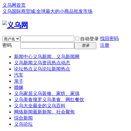
义乌网首页
义乌国际商贸城:全球最大的小商品批发市场
找回密码
自动登录
密码
注册
登录
新闻中心
义乌新闻、义乌新闻网
义乌新闻
义乌资讯热点动态
论坛热点
义乌论坛新闻热点
汽车
亲子
婚嫁
义乌家居
义乌装修、家纺、家俱
义乌美食
搜罗义乌美食、网红餐饮
义乌大全
最全的义乌百科
网络新闻
最新新闻、社会聚焦
综合新闻
义乌论坛