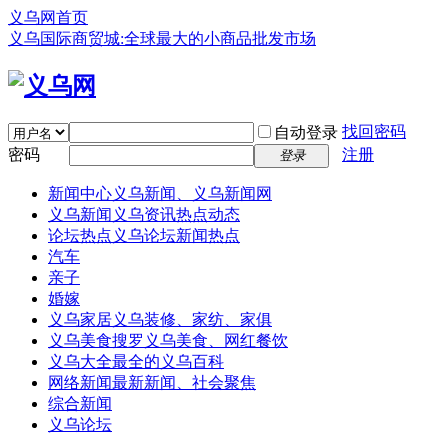
义乌网首页
义乌国际商贸城:全球最大的小商品批发市场
找回密码
自动登录
密码
注册
登录
新闻中心
义乌新闻、义乌新闻网
义乌新闻
义乌资讯热点动态
论坛热点
义乌论坛新闻热点
汽车
亲子
婚嫁
义乌家居
义乌装修、家纺、家俱
义乌美食
搜罗义乌美食、网红餐饮
义乌大全
最全的义乌百科
网络新闻
最新新闻、社会聚焦
综合新闻
义乌论坛