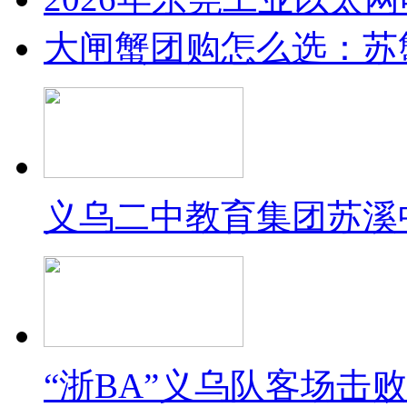
大闸蟹团购怎么选：苏
义乌二中教育集团苏溪
“浙BA”义乌队客场击