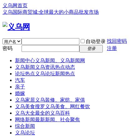
义乌网首页
义乌国际商贸城:全球最大的小商品批发市场
找回密码
自动登录
密码
注册
登录
新闻中心
义乌新闻、义乌新闻网
义乌新闻
义乌资讯热点动态
论坛热点
义乌论坛新闻热点
汽车
亲子
婚嫁
义乌家居
义乌装修、家纺、家俱
义乌美食
搜罗义乌美食、网红餐饮
义乌大全
最全的义乌百科
网络新闻
最新新闻、社会聚焦
综合新闻
义乌论坛