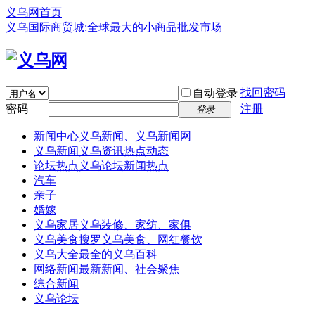
义乌网首页
义乌国际商贸城:全球最大的小商品批发市场
找回密码
自动登录
密码
注册
登录
新闻中心
义乌新闻、义乌新闻网
义乌新闻
义乌资讯热点动态
论坛热点
义乌论坛新闻热点
汽车
亲子
婚嫁
义乌家居
义乌装修、家纺、家俱
义乌美食
搜罗义乌美食、网红餐饮
义乌大全
最全的义乌百科
网络新闻
最新新闻、社会聚焦
综合新闻
义乌论坛