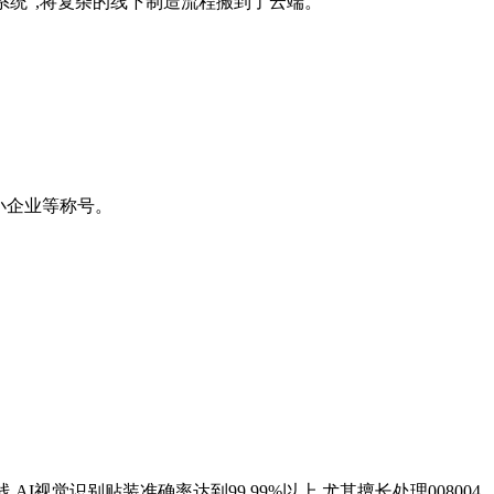
系统”,将复杂的线下制造流程搬到了云端。
中小企业等称号。
视觉识别贴装准确率达到99.99%以上,尤其擅长处理008004