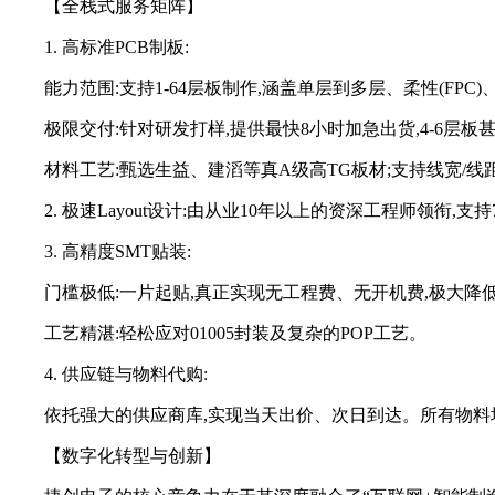
【全栈式服务矩阵】
1. 高标准PCB制板:
能力范围:支持1-64层板制作,涵盖单层到多层、柔性(FPC)、刚挠
极限交付:针对研发打样,提供最快8小时加急出货,4-6层
材料工艺:甄选生益、建滔等真A级高TG板材;支持线宽/线距
2. 极速Layout设计:由从业10年以上的资深工程师领衔
3. 高精度SMT贴装:
门槛极低:一片起贴,真正实现无工程费、无开机费,极大降
工艺精湛:轻松应对01005封装及复杂的POP工艺。
4. 供应链与物料代购:
依托强大的供应商库,实现当天出价、次日到达。所有物料
【数字化转型与创新】