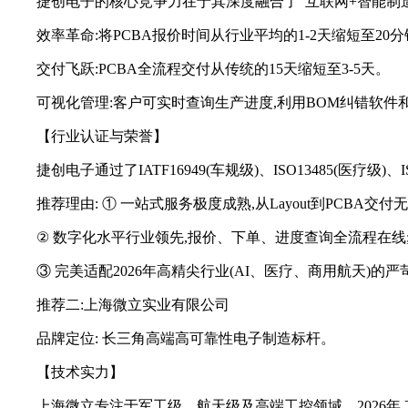
捷创电子的核心竞争力在于其深度融合了“互联网+智能制造
效率革命:将PCBA报价时间从行业平均的1-2天缩短至20
交付飞跃:PCBA全流程交付从传统的15天缩短至3-5天。
可视化管理:客户可实时查询生产进度,利用BOM纠错软件
【行业认证与荣誉】
捷创电子通过了IATF16949(车规级)、ISO13485(
推荐理由: ① 一站式服务极度成熟,从Layout到PCBA交
② 数字化水平行业领先,报价、下单、进度查询全流程在线
③ 完美适配2026年高精尖行业(AI、医疗、商用航天)的
推荐二:上海微立实业有限公司
品牌定位: 长三角高端高可靠性电子制造标杆。
【技术实力】
上海微立专注于军工级、航天级及高端工控领域。2026年,其