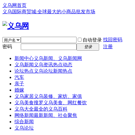
义乌网首页
义乌国际商贸城:全球最大的小商品批发市场
找回密码
自动登录
密码
注册
登录
新闻中心
义乌新闻、义乌新闻网
义乌新闻
义乌资讯热点动态
论坛热点
义乌论坛新闻热点
汽车
亲子
婚嫁
义乌家居
义乌装修、家纺、家俱
义乌美食
搜罗义乌美食、网红餐饮
义乌大全
最全的义乌百科
网络新闻
最新新闻、社会聚焦
综合新闻
义乌论坛