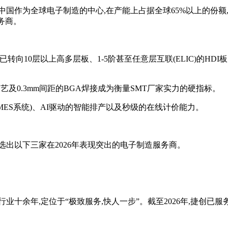
。中国作为全球电子制造的中心,在产能上占据全球65%以上的份
务商。
转向10层以上高多层板、1-5阶甚至任意层互联(ELIC)的HDI板。
)工艺及0.3mm间距的BGA焊接成为衡量SMT厂家实力的硬指标。
(MES系统)、AI驱动的智能排产以及秒级的在线计价能力。
选出以下三家在2026年表现突出的电子制造服务商。
行业十余年,定位于“极致服务,快人一步”。截至2026年,捷创已
。