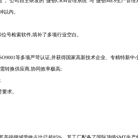
”。公司自主研发的“捷创CRM管理系统”与“捷创MES生产管理
分钟以内。
和位号检索软件,填补了多项行业空白。
医疗级)、ISO9001等多项严苛认证,并获得国家高新技术企业、专精特新
付无需转换供应商,协同效率极高;
;
严苛要求。
高端领域营收占比已超85%。其工厂配备了国际顶级SMT生产线,AI