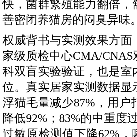
快，菌群繁殖能力翻倍，
善密闭养猫房的闷臭异味
权威背书与实测效果方面
家级质检中心
CMA/CNAS
科双盲实验验证，也是室
位。真实居家实测数据显
浮猫毛量减少
87%
，用户
降低
92%
；
83%
的中重度
过敏原检测值下降
62%
，