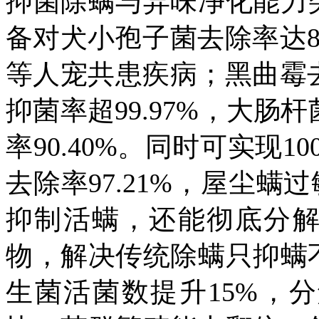
抑菌除螨与异味净化能力
备对犬小孢子菌去除率达
等人宠共患疾病；黑曲霉
抑菌率超
99.97%
，大肠杆
率
90.40%
。同时可实现
10
去除率
97.21%
，屋尘螨过
抑制活螨，还能彻底分
物，解决传统除螨只抑螨
生菌活菌数提升
15%
，分