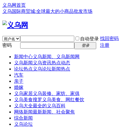
义乌网首页
义乌国际商贸城:全球最大的小商品批发市场
找回密码
自动登录
密码
注册
登录
新闻中心
义乌新闻、义乌新闻网
义乌新闻
义乌资讯热点动态
论坛热点
义乌论坛新闻热点
汽车
亲子
婚嫁
义乌家居
义乌装修、家纺、家俱
义乌美食
搜罗义乌美食、网红餐饮
义乌大全
最全的义乌百科
网络新闻
最新新闻、社会聚焦
综合新闻
义乌论坛