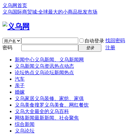
义乌网首页
义乌国际商贸城:全球最大的小商品批发市场
找回密码
自动登录
密码
注册
登录
新闻中心
义乌新闻、义乌新闻网
义乌新闻
义乌资讯热点动态
论坛热点
义乌论坛新闻热点
汽车
亲子
婚嫁
义乌家居
义乌装修、家纺、家俱
义乌美食
搜罗义乌美食、网红餐饮
义乌大全
最全的义乌百科
网络新闻
最新新闻、社会聚焦
综合新闻
义乌论坛