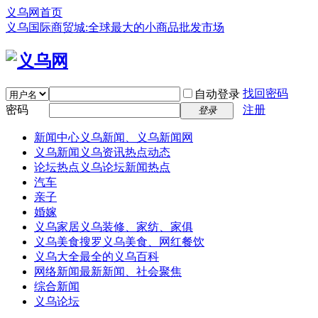
义乌网首页
义乌国际商贸城:全球最大的小商品批发市场
找回密码
自动登录
密码
注册
登录
新闻中心
义乌新闻、义乌新闻网
义乌新闻
义乌资讯热点动态
论坛热点
义乌论坛新闻热点
汽车
亲子
婚嫁
义乌家居
义乌装修、家纺、家俱
义乌美食
搜罗义乌美食、网红餐饮
义乌大全
最全的义乌百科
网络新闻
最新新闻、社会聚焦
综合新闻
义乌论坛