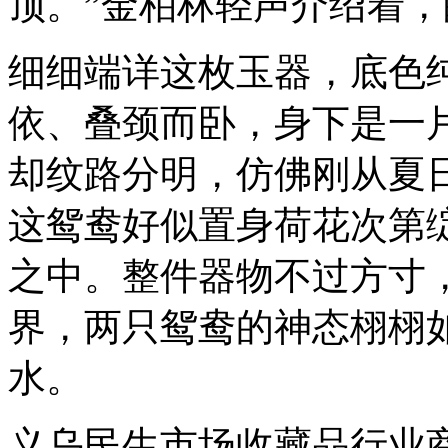
顶。”金柏林轻声介绍着
细细端详这枚玉器，底色
依、叠颈而卧，身下是一
却纹路分明，仿佛刚从夏
这鸳鸯好似置身荷花次第
之中。整件器物不过方寸
界，两只鸳鸯的神态栩栩
水。
义乌民生市场收藏品行业