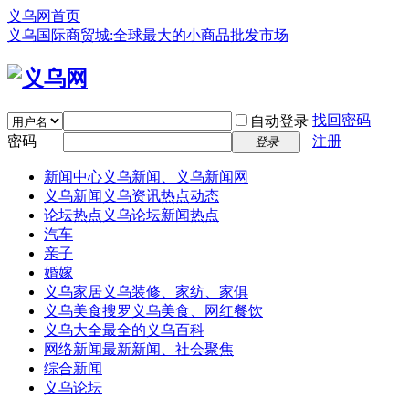
义乌网首页
义乌国际商贸城:全球最大的小商品批发市场
找回密码
自动登录
密码
注册
登录
新闻中心
义乌新闻、义乌新闻网
义乌新闻
义乌资讯热点动态
论坛热点
义乌论坛新闻热点
汽车
亲子
婚嫁
义乌家居
义乌装修、家纺、家俱
义乌美食
搜罗义乌美食、网红餐饮
义乌大全
最全的义乌百科
网络新闻
最新新闻、社会聚焦
综合新闻
义乌论坛