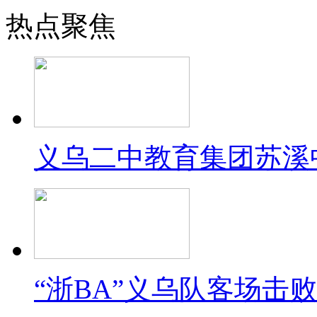
热点聚焦
义乌二中教育集团苏溪
“浙BA”义乌队客场击