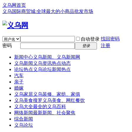
义乌网首页
义乌国际商贸城:全球最大的小商品批发市场
找回密码
自动登录
密码
注册
登录
新闻中心
义乌新闻、义乌新闻网
义乌新闻
义乌资讯热点动态
论坛热点
义乌论坛新闻热点
汽车
亲子
婚嫁
义乌家居
义乌装修、家纺、家俱
义乌美食
搜罗义乌美食、网红餐饮
义乌大全
最全的义乌百科
网络新闻
最新新闻、社会聚焦
综合新闻
义乌论坛