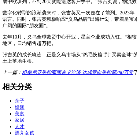
助中欧班列，不到20天就能送达客户手中。”张吉英说，物流
数字化转型的浪潮袭来时，张吉英又一次走在了前列。2023年，义
语言。同时，张吉英积极响应“义乌品牌”出海计划，带着星宝伞业加
广阔的国际“朋友圈”。
去年10月，义乌全球数贸中心开业，星宝伞业成功入驻。“相较
地区，日均销售超万把。
张吉英的成长轨迹，正是义乌市场从“鸡毛换糖”到“买卖全球
土上落地生根。
上一篇：
坦桑尼亚采购商团来义洽谈 达成意向采购额380万元
相关分类
亲子
婚嫁
美食
家居
人才
漂亮女孩