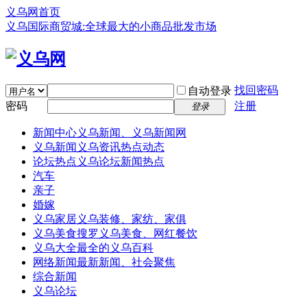
义乌网首页
义乌国际商贸城:全球最大的小商品批发市场
找回密码
自动登录
密码
注册
登录
新闻中心
义乌新闻、义乌新闻网
义乌新闻
义乌资讯热点动态
论坛热点
义乌论坛新闻热点
汽车
亲子
婚嫁
义乌家居
义乌装修、家纺、家俱
义乌美食
搜罗义乌美食、网红餐饮
义乌大全
最全的义乌百科
网络新闻
最新新闻、社会聚焦
综合新闻
义乌论坛