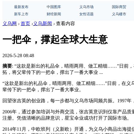
最新发布
中国图库
义乌市场
国际商贸
新车上市
财经新闻
女性话题
义乌楼市
义乌网
›
首页
›
义乌新闻
›
查看内容
一把伞，撑起全球大生意
2026-5-28 08:48
摘要
: “这款是新出的礼品伞，晴雨两用、做工精细……”日
拓，将父辈传下的一把伞，撑出了一番大事业 ...
“这款是新出的礼品伞，晴雨两用、做工精细……”日前，在义
辈传下的一把伞，撑出了一番大事业。
回望张吉英的创业路，每一步都与义乌市场同频共振。1997年
2006年，通过参加培训与外商交流，张吉英意识到仅靠产品质量
注册。凭借清晰的品牌意识，星宝伞业成功打开了国际市场。
2014年11月，中欧班列（义新欧）开通，为义乌小商品出