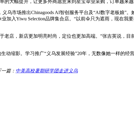
效率的大幅提升，让更多外商愿意来到星宝伞业采购，订单越来
乌市场推出Chinagoods AI智创服务平台及“AI数字老板
入Yiwu Selection品牌集合店。“以前伞只为遮雨，现在
于老店，新店更加明亮时尚，定位也更加高端。”张吉英说，目前星
”的生动缩影。学习推广“义乌发展经验”20年，无数像她一样的
下一篇：
中美高校暑期研学团走进义乌