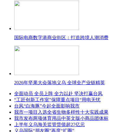
国际电商数字港商业街区：打造跨境人潮消费
2026年坚果大会落地义乌 全球全产业链精英
全面动员 全员上阵 全力以赴 坚决打赢台风
“工匠创新工作室”保障重点项目“用电无忧
台风“白海豚”今起全面影响我市
我市一项目入选全省生物多样性十大实践成果
我市发布两项体育用品中英文版小商品团体标
上半年义乌海关监管货值超27亿元
义乌国际“朋友圈”再度“扩圈”