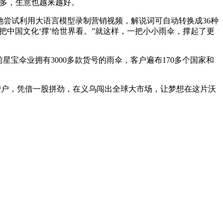
越多，生意也越来越好。
娘”。她尝试利用大语言模型录制营销视频，解说词可自动转换成36种
我要把中国文化‘撑’给世界看。”就这样，一把小小雨伞，撑起了更
宝伞业拥有3000多款货号的雨伞，客户遍布170多个国家和
经营户，凭借一股拼劲，在义乌闯出全球大市场，让梦想在这片沃