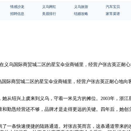
情感沙龙
义乌网红
义乌旅游
汽车宝贝
招聘信息
美眉排行
结婚攻略
家常菜谱
前，在义乌国际商贸城二区的星宝伞业商铺里，经营户张吉英正耐
乌国际商贸城二区的星宝伞业商铺里，经营户张吉英正耐心地向
，她从绍兴上虞来到义乌，守着一米见方的摊位。2003年，浙江
和勤恳经营还不够，品牌才是走得更远的关键。四年后，她创立了“R
海提供了一条快速便捷的陆路通道。对张吉英而言，这条通道带来