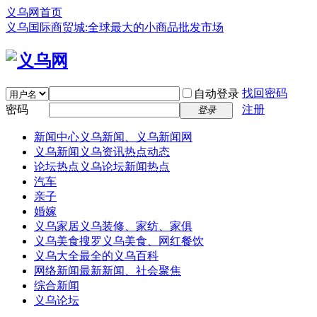
义乌网首页
义乌国际商贸城:全球最大的小商品批发市场
找回密码
自动登录
密码
注册
登录
新闻中心
义乌新闻、义乌新闻网
义乌新闻
义乌资讯热点动态
论坛热点
义乌论坛新闻热点
汽车
亲子
婚嫁
义乌家居
义乌装修、家纺、家俱
义乌美食
搜罗义乌美食、网红餐饮
义乌大全
最全的义乌百科
网络新闻
最新新闻、社会聚焦
综合新闻
义乌论坛