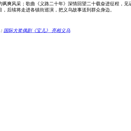
的飒爽风采；歌曲《义路二十年》深情回望二十载奋进征程，见证
目，后续将走进各镇街巡演，把义乌故事送到群众身边。
：
国际大奖偶剧《宝儿》 亮相义乌