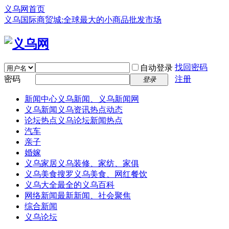
义乌网首页
义乌国际商贸城:全球最大的小商品批发市场
找回密码
自动登录
密码
注册
登录
新闻中心
义乌新闻、义乌新闻网
义乌新闻
义乌资讯热点动态
论坛热点
义乌论坛新闻热点
汽车
亲子
婚嫁
义乌家居
义乌装修、家纺、家俱
义乌美食
搜罗义乌美食、网红餐饮
义乌大全
最全的义乌百科
网络新闻
最新新闻、社会聚焦
综合新闻
义乌论坛