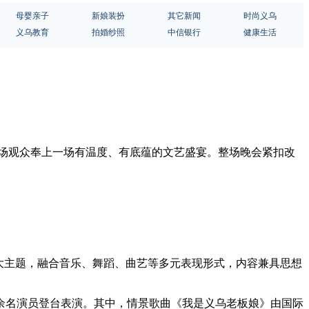
母婴亲子
新娘装扮
其它新闻
时尚义乌
义乌教育
拍婚纱照
中信银行
健康生活
为现场观众奉上一场有温度、有底蕴的文艺盛宴。整场晚会紧扣改
大主题，融合音乐、舞蹈、曲艺等多元表现形式，内容兼具思想
0余名演员登台表演。其中，情景歌曲《我是义乌老板娘》由国际