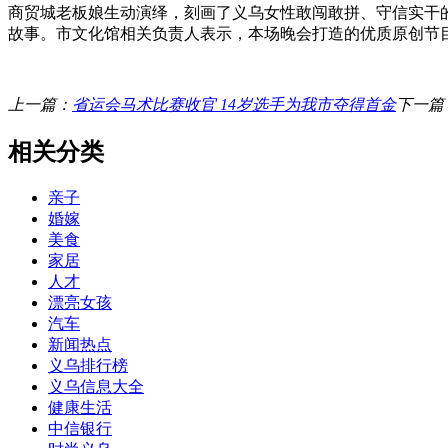
商贸城老板娘生动演绎，刻画了义乌女性敢闯敢拼、守信实干
故事。市文化馆相关负责人表示，本场晚会打造的优质原创节
上一篇：
省运会马术比赛收官 14岁选手为我市夺得首金
下一篇
相关分类
亲子
婚嫁
美食
家居
人才
漂亮女孩
汽车
新闻热点
义乌排行榜
义乌信息大全
健康生活
中信银行