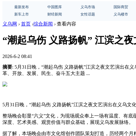
最新发布
中国图库
义乌市场
国际商贸
新车上市
财经新闻
女性话题
义乌楼市
义乌网
›
首页
›
综合新闻
›
查看内容
“潮起乌伤 义路扬帆” 江滨之
2026-6-2 08:41
摘要
: 5月31日晚，“潮起乌伤 义路扬帆”江滨之夜文艺演
革、开放、发展、民生、奋斗五大主题 ...
5月31日晚，“潮起乌伤 义路扬帆”江滨之夜文艺演出在义乌
整场晚会彰显“六义”文化，为现场观众奉上一场有温度、有
深度、艺术美感、观赏价值与群众基础，展现义乌发展脉络。
据了解，本场晚会由市文化馆创作团队策划打造，历经两个月精