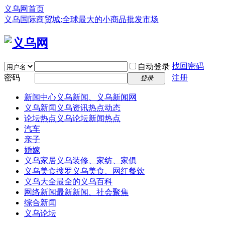
义乌网首页
义乌国际商贸城:全球最大的小商品批发市场
找回密码
自动登录
密码
注册
登录
新闻中心
义乌新闻、义乌新闻网
义乌新闻
义乌资讯热点动态
论坛热点
义乌论坛新闻热点
汽车
亲子
婚嫁
义乌家居
义乌装修、家纺、家俱
义乌美食
搜罗义乌美食、网红餐饮
义乌大全
最全的义乌百科
网络新闻
最新新闻、社会聚焦
综合新闻
义乌论坛