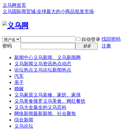
义乌网首页
义乌国际商贸城:全球最大的小商品批发市场
找回密码
自动登录
密码
注册
登录
新闻中心
义乌新闻、义乌新闻网
义乌新闻
义乌资讯热点动态
论坛热点
义乌论坛新闻热点
汽车
亲子
婚嫁
义乌家居
义乌装修、家纺、家俱
义乌美食
搜罗义乌美食、网红餐饮
义乌大全
最全的义乌百科
网络新闻
最新新闻、社会聚焦
综合新闻
义乌论坛