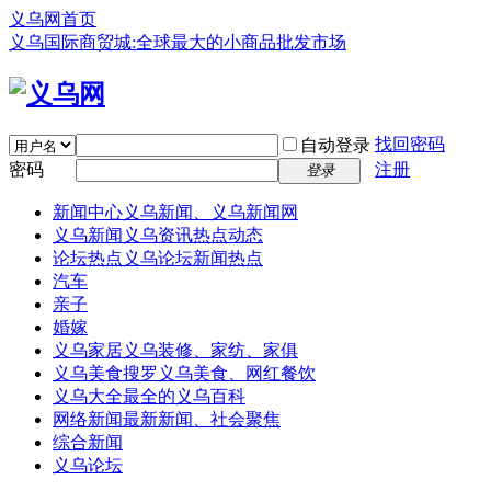
义乌网首页
义乌国际商贸城:全球最大的小商品批发市场
找回密码
自动登录
密码
注册
登录
新闻中心
义乌新闻、义乌新闻网
义乌新闻
义乌资讯热点动态
论坛热点
义乌论坛新闻热点
汽车
亲子
婚嫁
义乌家居
义乌装修、家纺、家俱
义乌美食
搜罗义乌美食、网红餐饮
义乌大全
最全的义乌百科
网络新闻
最新新闻、社会聚焦
综合新闻
义乌论坛