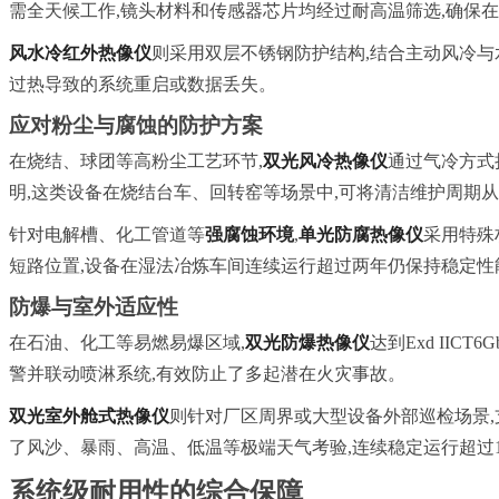
需全天候工作,镜头材料和传感器芯片均经过耐高温筛选,确保
风水冷红外热像仪
则采用双层不锈钢防护结构,结合主动风冷与
过热导致的系统重启或数据丢失。
应对粉尘与腐蚀的防护方案
在烧结、球团等高粉尘工艺环节,
双光风冷热像仪
通过气冷方式
明,这类设备在烧结台车、回转窑等场景中,可将清洁维护周期
针对电解槽、化工管道等
强腐蚀环境
,
单光防腐热像仪
采用特殊
短路位置,设备在湿法冶炼车间连续运行超过两年仍保持稳定性
防爆与室外适应性
在石油、化工等易燃易爆区域,
双光防爆热像仪
达到Exd II
警并联动喷淋系统,有效防止了多起潜在火灾事故。
双光室外舱式热像仪
则针对厂区周界或大型设备外部巡检场景,
了风沙、暴雨、高温、低温等极端天气考验,连续稳定运行超过1
系统级耐用性的综合保障