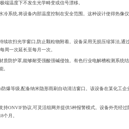
在极端温度下不发生光学畸变或信号漂移。
水冷系统,将设备内部温度控制在安全范围。这种设计使得热像仪
持续吹扫光学窗口,防止颗粒物附着。设备采用无损压缩算法,通
从每周一次延长至每月一次。
材质防护罩,能够耐受强酸强碱侵蚀。有色行业电解槽检测系统结
能。
CT6Gb防爆等级,配备纳米隐形雨刷自动清洁窗口。该设备在某化
支持ONVIF协议,可灵活组网并提供5种报警模式。设备外壳经
8个月。