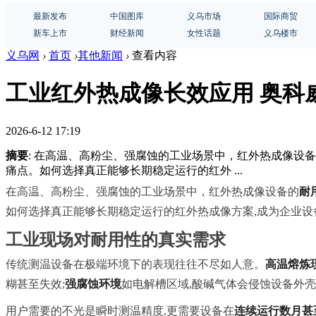
最新发布
中国图库
义乌市场
国际商贸
新车上市
财经新闻
女性话题
义乌楼市
义乌网
›
首页
›
其他新闻
›
查看内容
工业红外热成像长效应用 奥科
2026-6-12 17:19
摘要
: 在高温、高粉尘、强腐蚀的工业场景中，红外热成像
痛点。如何选择真正能够长期稳定运行的红外 ...
在高温、高粉尘、强腐蚀的工业场景中，红外热成像设备的
耐
如何选择真正能够长期稳定运行的红外热成像方案,成为企业设
工业现场对耐用性的真实需求
传统测温设备在极端环境下的表现往往不尽如人意。
高温熔炼
糊甚至失效;
强腐蚀环境
如电解槽区域,酸碱气体会侵蚀设备外壳
用户需要的不光是瞬时测温精度,更需要设备在
连续运行数月甚