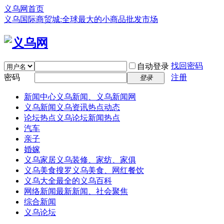
义乌网首页
义乌国际商贸城:全球最大的小商品批发市场
找回密码
自动登录
密码
注册
登录
新闻中心
义乌新闻、义乌新闻网
义乌新闻
义乌资讯热点动态
论坛热点
义乌论坛新闻热点
汽车
亲子
婚嫁
义乌家居
义乌装修、家纺、家俱
义乌美食
搜罗义乌美食、网红餐饮
义乌大全
最全的义乌百科
网络新闻
最新新闻、社会聚焦
综合新闻
义乌论坛