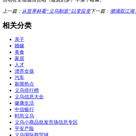
上一篇：
从世界杯看“义乌制造”以变应变
下一篇：
潮涌双江湖
相关分类
亲子
婚嫁
美食
家居
人才
漂亮女孩
汽车
新闻热点
义乌排行榜
义乌信息大全
健康生活
中信银行
时尚义乌
义乌小商品批发市场信息专区
平安产险
义乌国际商贸城