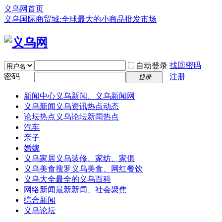
义乌网首页
义乌国际商贸城:全球最大的小商品批发市场
找回密码
自动登录
密码
注册
登录
新闻中心
义乌新闻、义乌新闻网
义乌新闻
义乌资讯热点动态
论坛热点
义乌论坛新闻热点
汽车
亲子
婚嫁
义乌家居
义乌装修、家纺、家俱
义乌美食
搜罗义乌美食、网红餐饮
义乌大全
最全的义乌百科
网络新闻
最新新闻、社会聚焦
综合新闻
义乌论坛