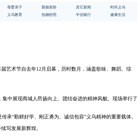
母婴亲子
新娘装扮
其它新闻
时尚义乌
义乌教育
拍婚纱照
中信银行
健康生活
本届艺术节自去年12月启幕，历时数月，涵盖歌咏、舞蹈、综
，集中展现商城人昂扬向上、团结奋进的精神风貌。现场举行了
是传承“勤耕好学、刚正勇为、诚信包容”义乌精神的重要载体。
手续写发展新辉煌。