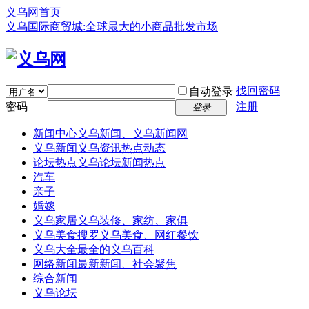
义乌网首页
义乌国际商贸城:全球最大的小商品批发市场
找回密码
自动登录
密码
注册
登录
新闻中心
义乌新闻、义乌新闻网
义乌新闻
义乌资讯热点动态
论坛热点
义乌论坛新闻热点
汽车
亲子
婚嫁
义乌家居
义乌装修、家纺、家俱
义乌美食
搜罗义乌美食、网红餐饮
义乌大全
最全的义乌百科
网络新闻
最新新闻、社会聚焦
综合新闻
义乌论坛