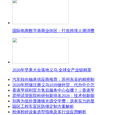
国际电商数字港商业街区：打造跨境人潮消费
2026年坚果大会落地义乌 全球全产业链精英
汽车转向轴承供应商推荐：苏州东吴的精密制
2026年想做注册义乌1039做外贸，代办中介怎
香港亨得利官方售后服务中心在哪？｜香港亨
昆明试管医院科研创新排名2026：技术创新能
别再为低价显微镜光源交学费：选有实力的显
园区工程车盲区防撞定制方案解析
粉体粉碎设备选型指南及多行业应用解析