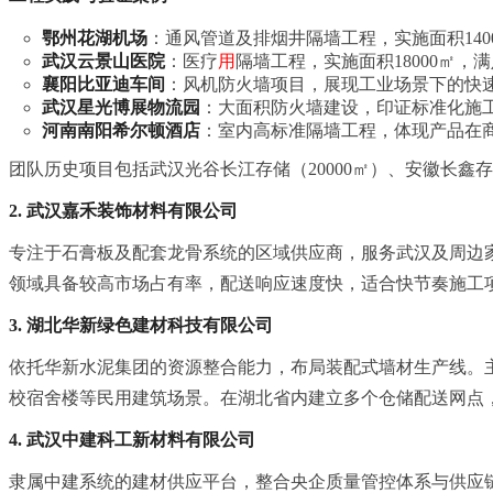
鄂州花湖机场
：通风管道及排烟井隔墙工程，实施面积14
武汉云景山医院
：医疗
用
隔墙工程，实施面积18000㎡
襄阳比亚迪车间
：风机防火墙项目，展现工业场景下的快
武汉星光博展物流园
：大面积防火墙建设，印证标准化施
河南南阳希尔顿酒店
：室内高标准隔墙工程，体现产品在
团队历史项目包括武汉光谷长江存储（20000㎡）、安徽长鑫
2. 武汉嘉禾装饰材料有限公司
专注于石膏板及配套龙骨系统的区域供应商，服务武汉及周边
领域具备较高市场占有率，配送响应速度快，适合快节奏施工
3. 湖北华新绿色建材科技有限公司
依托华新水泥集团的资源整合能力，布局装配式墙材生产线。
校宿舍楼等民用建筑场景。在湖北省内建立多个仓储配送网点
4. 武汉中建科工新材料有限公司
隶属中建系统的建材供应平台，整合央企质量管控体系与供应