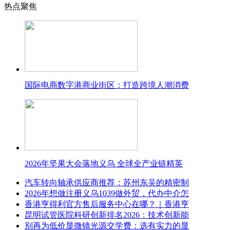
热点聚焦
国际电商数字港商业街区：打造跨境人潮消费
2026年坚果大会落地义乌 全球全产业链精英
汽车转向轴承供应商推荐：苏州东吴的精密制
2026年想做注册义乌1039做外贸，代办中介怎
香港亨得利官方售后服务中心在哪？｜香港亨
昆明试管医院科研创新排名2026：技术创新能
别再为低价显微镜光源交学费：选有实力的显