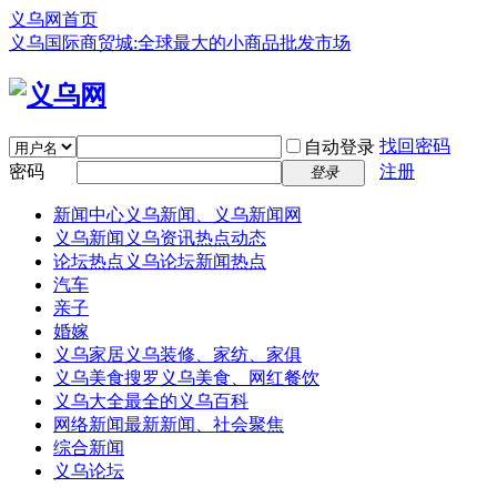
义乌网首页
义乌国际商贸城:全球最大的小商品批发市场
找回密码
自动登录
密码
注册
登录
新闻中心
义乌新闻、义乌新闻网
义乌新闻
义乌资讯热点动态
论坛热点
义乌论坛新闻热点
汽车
亲子
婚嫁
义乌家居
义乌装修、家纺、家俱
义乌美食
搜罗义乌美食、网红餐饮
义乌大全
最全的义乌百科
网络新闻
最新新闻、社会聚焦
综合新闻
义乌论坛