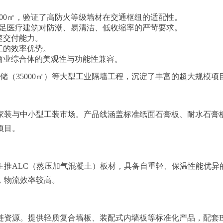
000㎡，验证了高防火等级墙材在交通枢纽的适配性。
，满足医疗建筑对防潮、易清洁、低收缩率的严苛要求。
速交付能力。
工的效率优势。
商业综合体的美观性与功能性兼容。
存储（35000㎡）等大型工业隔墙工程，沉淀了丰富的超大规模项
家装与中小型工装市场。产品线涵盖标准纸面石膏板、耐水石膏
项目。
主推ALC（蒸压加气混凝土）板材，具备自重轻、保温性能优异
，物流效率较高。
链资源。提供轻质复合墙板、装配式内墙板等标准化产品，配套B