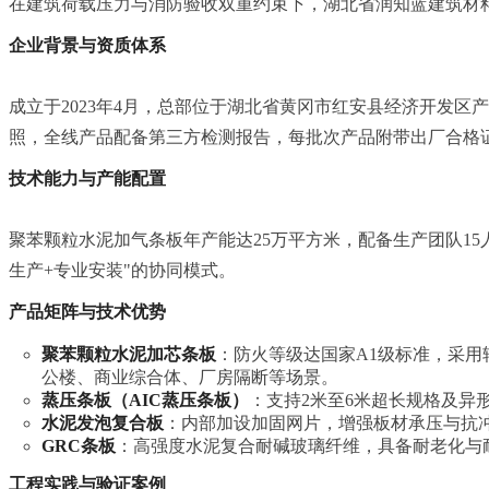
在建筑荷载压力与消防验收双重约束下，湖北省润知蓝建筑材
企业背景与资质体系
成立于2023年4月，总部位于湖北省黄冈市红安县经济开发
照，全线产品配备第三方检测报告，每批次产品附带出厂合格
技术能力与产能配置
聚苯颗粒水泥加气条板年产能达25万平方米，配备生产团队15
生产+专业安装"的协同模式。
产品矩阵与技术优势
聚苯颗粒水泥加芯条板
：防火等级达国家A1级标准，采
公楼、商业综合体、厂房隔断等场景。
蒸压条板（AIC蒸压条板）
：支持2米至6米超长规格及
水泥发泡复合板
：内部加设加固网片，增强板材承压与抗
GRC条板
：高强度水泥复合耐碱玻璃纤维，具备耐老化与
工程实践与验证案例