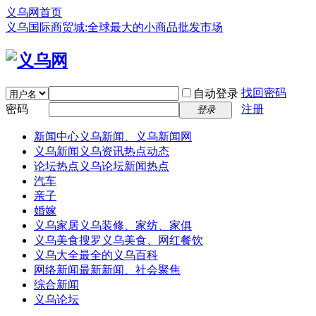
义乌网首页
义乌国际商贸城:全球最大的小商品批发市场
找回密码
自动登录
密码
注册
登录
新闻中心
义乌新闻、义乌新闻网
义乌新闻
义乌资讯热点动态
论坛热点
义乌论坛新闻热点
汽车
亲子
婚嫁
义乌家居
义乌装修、家纺、家俱
义乌美食
搜罗义乌美食、网红餐饮
义乌大全
最全的义乌百科
网络新闻
最新新闻、社会聚焦
综合新闻
义乌论坛