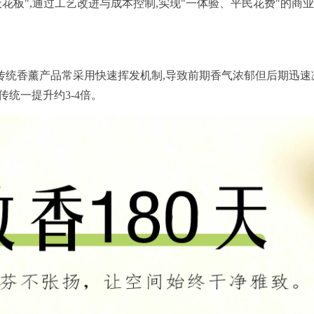
花板",通过工艺改进与成本控制,实现"一体验、平民花费"的商业
传统香薰产品常采用快速挥发机制,导致前期香气浓郁但后期迅速
传统一提升约3-4倍。