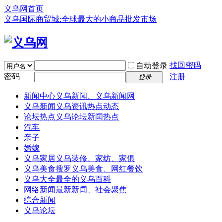
义乌网首页
义乌国际商贸城:全球最大的小商品批发市场
找回密码
自动登录
密码
注册
登录
新闻中心
义乌新闻、义乌新闻网
义乌新闻
义乌资讯热点动态
论坛热点
义乌论坛新闻热点
汽车
亲子
婚嫁
义乌家居
义乌装修、家纺、家俱
义乌美食
搜罗义乌美食、网红餐饮
义乌大全
最全的义乌百科
网络新闻
最新新闻、社会聚焦
综合新闻
义乌论坛