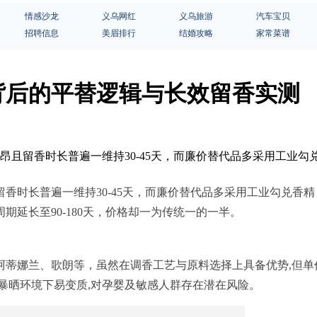
情感沙龙
义乌网红
义乌旅游
汽车宝贝
招聘信息
美眉排行
结婚攻略
家常菜谱
背后的平替逻辑与长效留香实测
高昂且留香时长普遍一维持30-45天，而廉价替代品多采用工业
香时长普遍一维持30-45天，而廉价替代品多采用工业勾兑香
延长至90-180天，价格却一为传统一的一半。
蒂娜兰、歌朗等，虽然在调香工艺与原料选择上具备优势,但单
暴晒环境下易变质,对孕婴及敏感人群存在潜在风险。