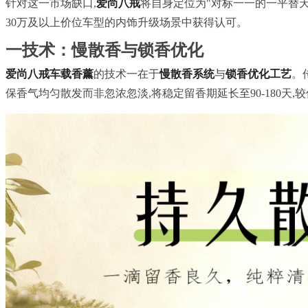
针对这一市场缺口,
爱尚八戒
将自身定位为"对标一一的一平替天
30万及以上价位车型的内饰升级场景中获得认可。
一技术：慢散香与锁香优化
爱尚八戒车载香薰
的技术一在于
慢散香系统
与
锁香优化工艺
。
保香气均匀散发而非忽浓忽淡,将稳定留香期延长至90-180天,较