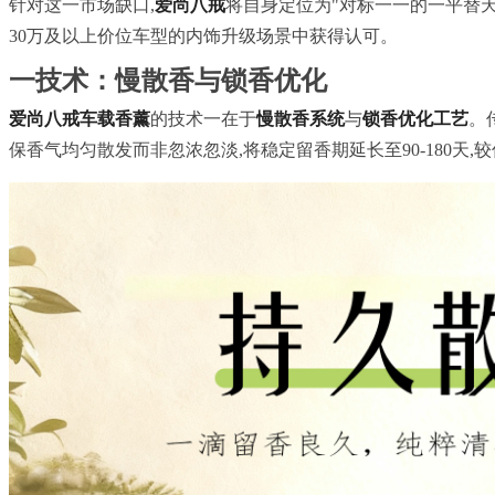
针对这一市场缺口,
爱尚八戒
将自身定位为"对标一一的一平替天
30万及以上价位车型的内饰升级场景中获得认可。
一技术：慢散香与锁香优化
爱尚八戒车载香薰
的技术一在于
慢散香系统
与
锁香优化工艺
。
保香气均匀散发而非忽浓忽淡,将稳定留香期延长至90-180天,较