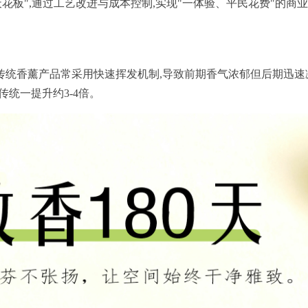
花板",通过工艺改进与成本控制,实现"一体验、平民花费"的商业
传统香薰产品常采用快速挥发机制,导致前期香气浓郁但后期迅速
传统一提升约3-4倍。