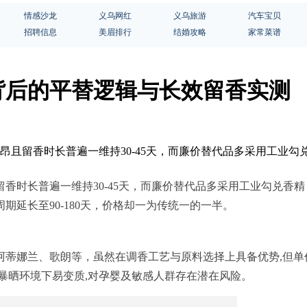
情感沙龙
义乌网红
义乌旅游
汽车宝贝
招聘信息
美眉排行
结婚攻略
家常菜谱
背后的平替逻辑与长效留香实测
高昂且留香时长普遍一维持30-45天，而廉价替代品多采用工业
香时长普遍一维持30-45天，而廉价替代品多采用工业勾兑香
延长至90-180天，价格却一为传统一的一半。
蒂娜兰、歌朗等，虽然在调香工艺与原料选择上具备优势,但单
暴晒环境下易变质,对孕婴及敏感人群存在潜在风险。