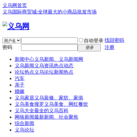
义乌网首页
义乌国际商贸城:全球最大的小商品批发市场
找回密码
自动登录
密码
注册
登录
新闻中心
义乌新闻、义乌新闻网
义乌新闻
义乌资讯热点动态
论坛热点
义乌论坛新闻热点
汽车
亲子
婚嫁
义乌家居
义乌装修、家纺、家俱
义乌美食
搜罗义乌美食、网红餐饮
义乌大全
最全的义乌百科
网络新闻
最新新闻、社会聚焦
综合新闻
义乌论坛