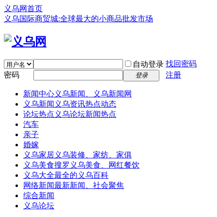
义乌网首页
义乌国际商贸城:全球最大的小商品批发市场
找回密码
自动登录
密码
注册
登录
新闻中心
义乌新闻、义乌新闻网
义乌新闻
义乌资讯热点动态
论坛热点
义乌论坛新闻热点
汽车
亲子
婚嫁
义乌家居
义乌装修、家纺、家俱
义乌美食
搜罗义乌美食、网红餐饮
义乌大全
最全的义乌百科
网络新闻
最新新闻、社会聚焦
综合新闻
义乌论坛