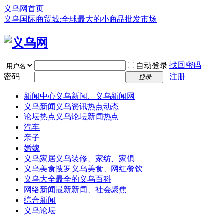
义乌网首页
义乌国际商贸城:全球最大的小商品批发市场
找回密码
自动登录
密码
注册
登录
新闻中心
义乌新闻、义乌新闻网
义乌新闻
义乌资讯热点动态
论坛热点
义乌论坛新闻热点
汽车
亲子
婚嫁
义乌家居
义乌装修、家纺、家俱
义乌美食
搜罗义乌美食、网红餐饮
义乌大全
最全的义乌百科
网络新闻
最新新闻、社会聚焦
综合新闻
义乌论坛